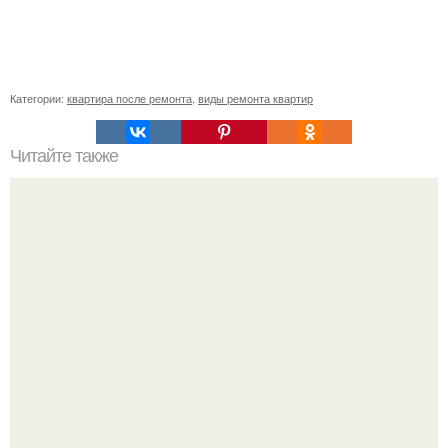
Категории:
квартира после ремонта
,
виды ремонта квартир
Читайте также
Как сделать гидроизоляцию фундамента. Виды
гидроизоляции и ее применение в различных ситуациях