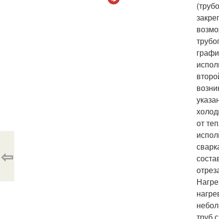
(труб
закре
возмо
трубо
графи
испол
второ
возни
указа
холод
от те
испол
сварк
⇦
соста
отрез
Нагре
нагре
небол
труб 