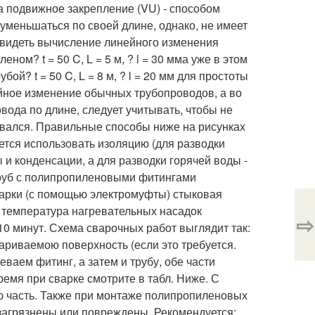
а подвижное закрепление (VU) - способом
уменьшаться по своей длине, однако, не имеет
увидеть вычисление линейного изменения
м? t = 50 C, L = 5 м, ? l = 30 мма уже в этом
й? t = 50 C, L = 8 м, ? l = 20 мм для простоты
йное изменение обычных трубопроводов, а во
ода по длине, следует учитывать, чтобы не
ивался. Правильные способы ниже на рисунках
тся использовать изоляцию (для разводки
и конденсации, а для разводки горячей воды -
труб с полипропиленовыми фитингами
сварки (с помощью электромуфты) стыковая
 температура нагревательных насадок
⇨
10 минут. Схема сварочных работ выглядит так:
риваемою поверхность (если это требуется.
ваем фитинг, а затем и трубу, обе части
ремя при сварке смотрите в табл. Ниже. С
 часть. Также при монтаже полипропиленовых
 загрязнены или повреждены. Рекомендуется: