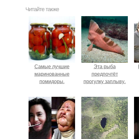
Читайте также
Самые лучшие
Эта рыба
маринованные
предпочтёт
помидоры.
прогулку заплыву.
г
В