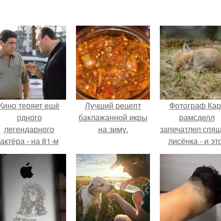
Кино теряет ещё
Лучший рецепт
Фотограф Кар
одного
баклажанной икры
рамсделл
легендарного
на зиму.
запечатлел спя
актёра - на 81-м
лисёнка - и эт
оду жизни не стало
кадр способе
инсента пасторе.
растопить да
самое сурово
сердце.