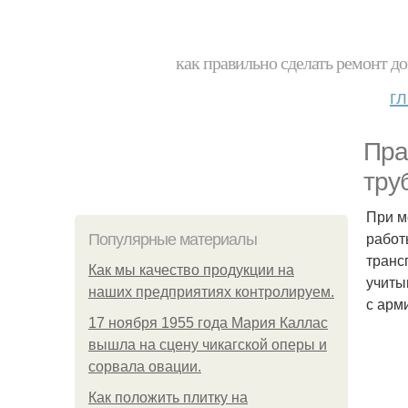
как правильно сделать ремонт до
г
Пра
тру
При м
работ
Популярные материалы
транс
Как мы качество продукции на
учиты
наших предприятиях контролируем.
с арм
17 ноября 1955 года Мария Каллас
вышла на сцену чикагской оперы и
сорвала овации.
Как положить плитку на