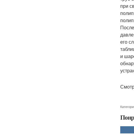
при с
полип
полип
После
давле
его с
табли
и шар
обнар
устра
Смотр
Категори
Понр