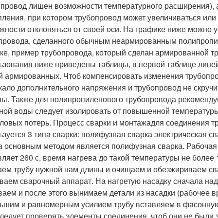
опровод лишен возможности температурного расширения), 
пления, при котором трубопровод может увеличиваться или 
жности отклоняться от своей оси. На графике ниже можно 
провода, сделанного обычным неармированным полипропилено
ке, пример трубопровода, который сделан армированной трубо
ьзования ниже приведены таблицы, в первой таблице лине
й армированных. Чтоб компенсировать изменения трубопров
кало дополнительного напряжения и трубопровод не скруч
ны. Также для полипропиленового трубопровода рекомендуе
ной воды следует изолировать от повышенной температуры 
пловых потерь. Процесс сварки и монтажадля соединения 
ьзуется 3 типа сварки: полифузная сварка электрическая 
а основным методом является полифузная сварка. Рабочая
вляет 260 с, время нагрева до такой температуры не более 
аем трубу нужной нам длины и очищаем и обезжириваем сва
ваем сварочный аппарат. На нагретую насадку сначала наде
ваем и после этого вынимаем детали из насадки (рабочее в
ьшим и равномерным усилием трубу вставляем в фасонную
следует проверять элементы соединения, чтоб они не были