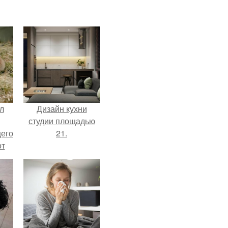
л
Дизайн кухни
студии площадью
щего
21.
от
н
же
е