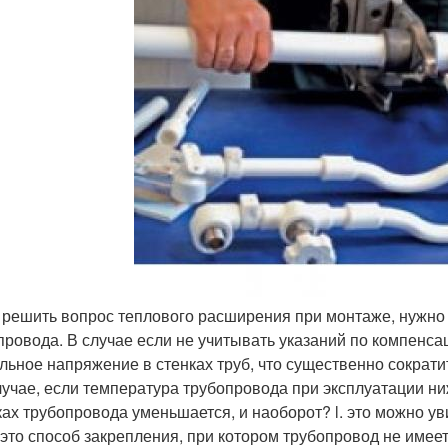
б решить вопрос теплового расширения при монтаже, нужно
провода. В случае если не учитывать указаний по компенса
льное напряжение в стенках труб, что существенно сократ
лучае, если температура трубопровода при эксплуатации н
ках трубопровода уменьшается, и наоборот? l. это можно у
- это способ закрепления, при котором трубопровод не име