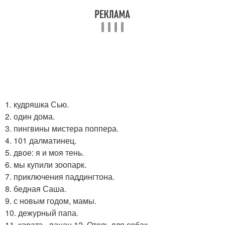
1. кудряшка Сью.
2. один дома.
3. пингвины мистера поппера.
4. 101 далматинец.
5. двое: я и моя тень.
6. мы купили зоопарк.
7. приключения паддингтона.
8. бедная Саша.
9. с новым годом, мамы.
10. дежурный папа.
11. каратэ - пацан 12. Отель для собак.