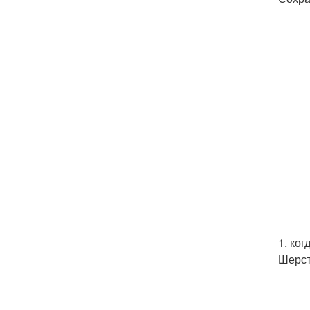
1. ко
Шерст