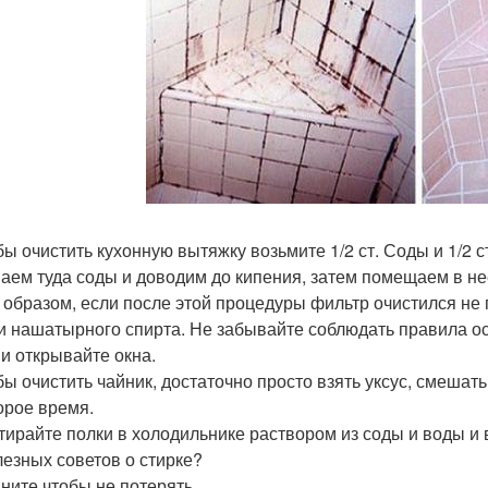
обы очистить кухонную вытяжку возьмите 1/2 ст. Соды и 1/2
аем туда соды и доводим до кипения, затем помещаем в не
 образом, если после этой процедуры фильтр очистился не 
и нашатырного спирта. Не забывайте соблюдать правила ос
 и открывайте окна.
обы очистить чайник, достаточно просто взять уксус, смешат
орое время.
отирайте полки в холодильнике раствором из соды и воды и 
лезных советов о стирке?
ните чтобы не потерять.