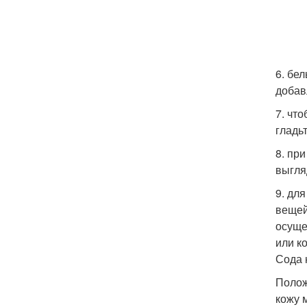
6. бе
добав
7. чт
гладьт
8. пр
выгля
9. дл
вещей
осуще
или ко
Сода 
Полож
кожу 