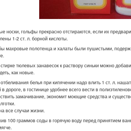
лые носки, гольфы прекрасно отстираются, если их предварит
лены 1-2 ст. л. борной кислоты.
обы махровые полотенца и халаты были пушистыми, подержи
е.
и стирке тюлевых занавесок к раствору синьки можно добави
деть, как новые.
я отбеливания белья при кипячении надо влить 1 ст. л. нашат
 в дороге, в гостинице удобнее всего вести в полиэтиленово
ствить замачивание, экономит моющие средства и существе
лготки.
на все случаи жизни.
ив 100 граммов соды в горячую воду перед принятием ванн
мягче.