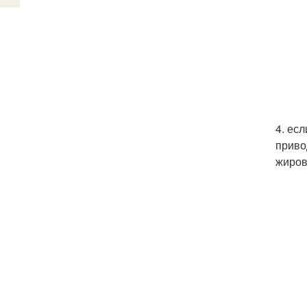
4. ес
приво
жиров