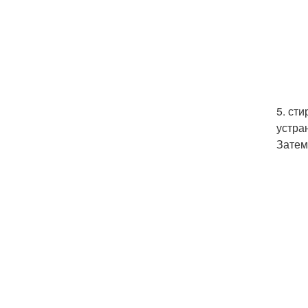
5. ст
устра
Затем