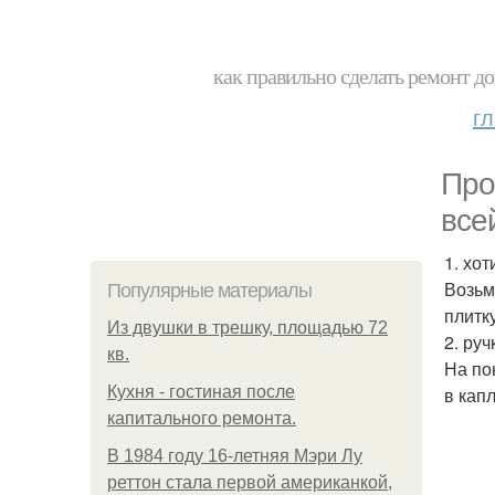
как правильно сделать ремонт до
г
Про
все
1. хот
Возьм
Популярные материалы
плитку
Из двушки в трешку, площадью 72
2. руч
кв.
На по
Кухня - гостиная после
в кап
капитального ремонта.
В 1984 году 16-летняя Мэри Лу
реттон стала первой американкой,