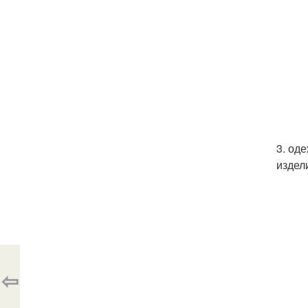
3. од
издел
⇦