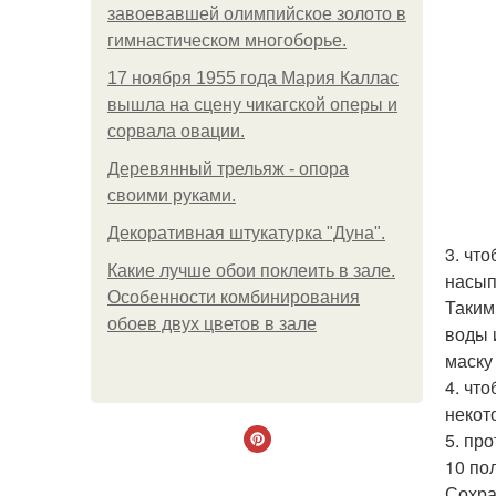
завоевавшей олимпийское золото в
гимнастическом многоборье.
17 ноября 1955 года Мария Каллас
вышла на сцену чикагской оперы и
сорвала овации.
Деревянный трельяж - опора
своими руками.
Декоративная штукатурка "Дуна".
3. чт
Какие лучше обои поклеить в зале.
насып
Особенности комбинирования
Таким
обоев двух цветов в зале
воды 
маску
4. чт
некот
5. пр
10 по
Сохра