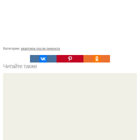
Категории:
квартира после ремонта
Читайте также
Сиреневый цвет в интерьере: с чем сочетать для
гармоничного дизайна