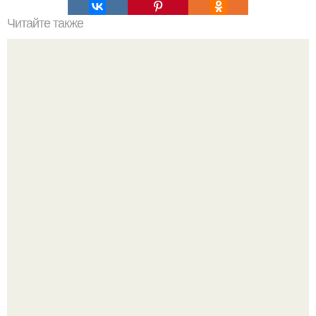
Читайте также
Советы при выборе обоев для помещения.
17 ноября 1955 года Мария Каллас вышла на сцену
чикагской оперы и сорвала овации.