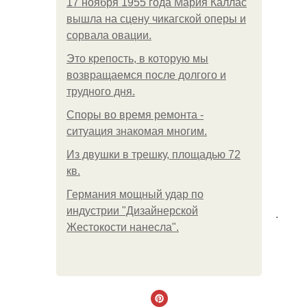
17 ноября 1955 года Мария Каллас
вышла на сцену чикагской оперы и
сорвала овации.
Это крепость, в которую мы
возвращаемся после долгого и
трудного дня.
Споры во время ремонта -
ситуация знакомая многим.
Из двушки в трешку, площадью 72
кв.
Германия мощный удар по
индустрии "Дизайнерской
.
Жестокости нанесла".