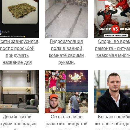
 сети завирусился
Гидроизоляция
Споры во вре
пост с просьбой
пола в ванной
ремонта - ситуа
придумать
комнате своими
знакомая мног
название для
руками.
домашней
запеканки.
Дизайн кухни
Он всего лишь
Бывают ошибк
студии площадью
развозил пиццу той
которые обходя