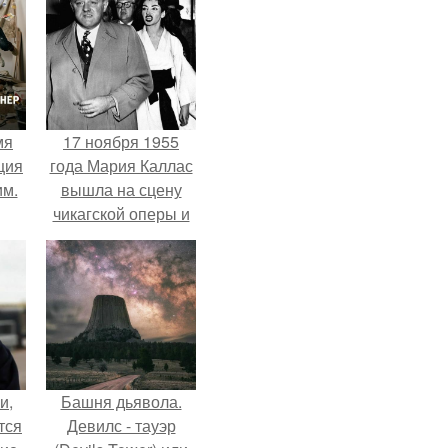
мя
17 ноября 1955
ция
года Мария Каллас
им.
вышла на сцену
чикагской оперы и
сорвала овации.
и,
Башня дьявола.
тся
Девилс - тауэр