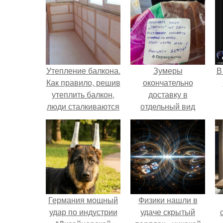
Утепление балкона.
Зумеры
В
Как правило, решив
окончательно
утеплить балкон,
доставку в
люди сталкиваются
отдельный вид
с массой вопросов.
искусства
превратили.
Германия мощный
Физики нашли в
удар по индустрии
удаче скрытый