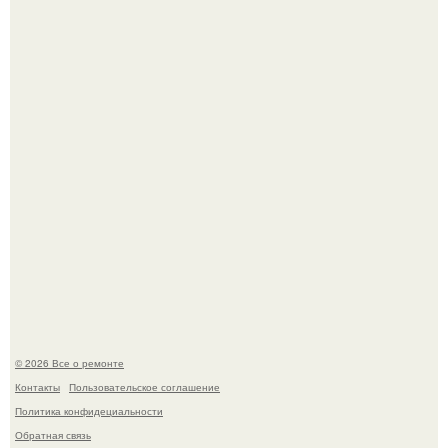
В Китaе обнаружили гигaнтскую воронку глубиной в 200
метров с первобытным лесом внутри.
Мир моды, кажется, перевернулся.
© 2026 Все о ремонте
Контакты
Пользовательское соглашение
Политика конфидециальности
Обратная связь