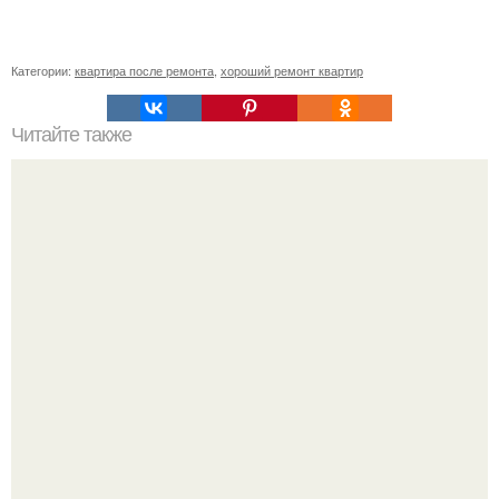
Категории:
квартира после ремонта
,
хороший ремонт квартир
Читайте также
Сколько обоев нужно на комнату 16 кв м. Сколько надо
обоев на комнату