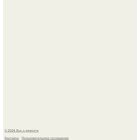
Башня дьявола. Девилс - тауэр (Devils Tower) или башня
дьявола - монолит вулканического происхождения
высотой 1558 м над уровнем моря.
История, от которой мороз по коже: корейская модель
настолько увлеклась пластикой, что вколола себе в лицо
кулинарное масло.
© 2026 Все о ремонте
Контакты
Пользовательское соглашение