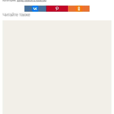
Читайте также
Квартира на 47-м этаже башни "Санкт-петербург" с
панорамным видом на Москву в жилом комплексе
Moscow Sity на пресненской набережной, 220.