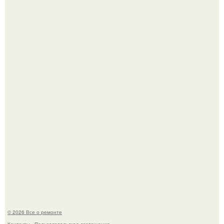
Когда техника становилась личной: эпоха гравировки
Apple.
Вы когда-нибудь замечали, как после тяжелого дня
настроение поднимается от одного взгляда на своего
питомца?
© 2026 Все о ремонте
Контакты
Пользовательское соглашение