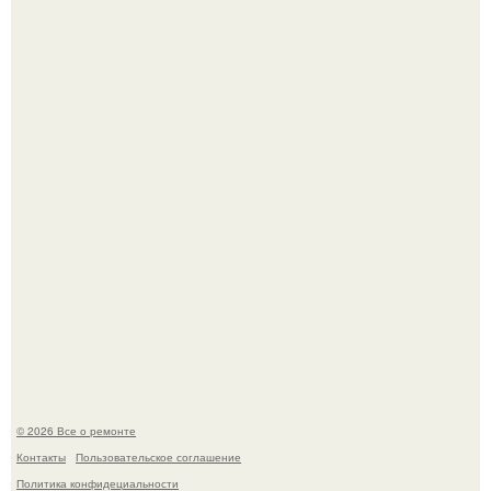
Сентябрь 1970 года.
Бывают ошибки, которые обходятся в целое состояние.
© 2026 Все о ремонте
Контакты
Пользовательское соглашение
Политика конфидециальности