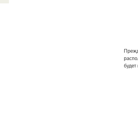
Прежд
распо
будет