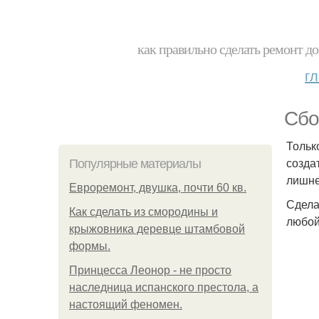
как правильно сделать ремонт до
г
Сбо
Тольк
созда
Популярные материалы
лишне
Евроремонт, двушка, почти 60 кв.
Сдела
Как сделать из смородины и
любой
крыжовника деревце штамбовой
формы.
Принцесса Леонор - не просто
наследница испанского престола, а
настоящий феномен.