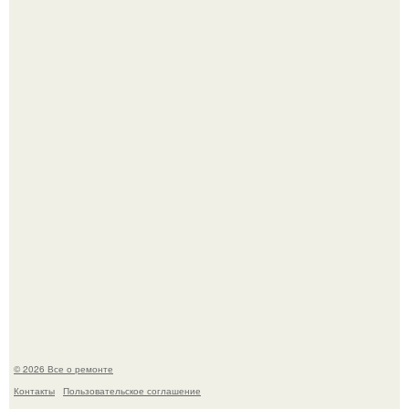
Сентябрь 1970 года.
Представьте, как выглядит мир глазами пчелы или
бабочки.
© 2026 Все о ремонте
Контакты
Пользовательское соглашение