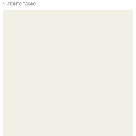
Читайте также
Фундамент столбчатый: особенности возведения.
В сети завирусился пост с просьбой придумать название
для домашней запеканки.