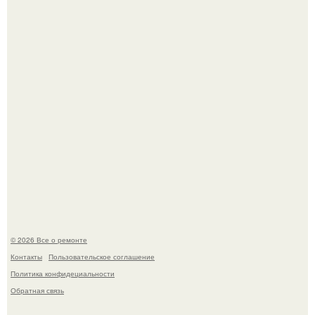
Мир моды, кажется, перевернулся.
Представьте: больше десяти лет жизни - с хроническими
болячками.
© 2026 Все о ремонте
Контакты
Пользовательское соглашение
Политика конфидециальности
Обратная связь