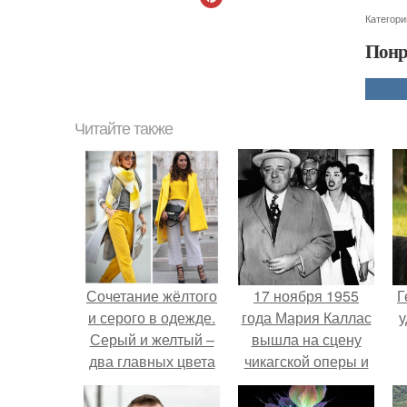
Категори
Понр
Читайте также
Сочетание жёлтого
17 ноября 1955
Г
и серого в одежде.
года Мария Каллас
у
Серый и желтый –
вышла на сцену
два главных цвета
чикагской оперы и
2021 года,
сорвала овации.
сочетания в одежде