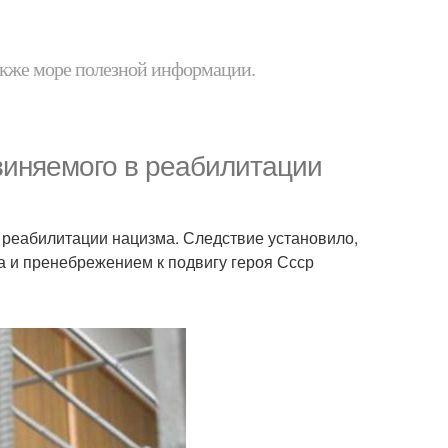
 также море полезной информации.
виняемого в реабилитации
 реабилитации нацизма. Следствие установило,
а и пренебрежением к подвигу героя Ссср