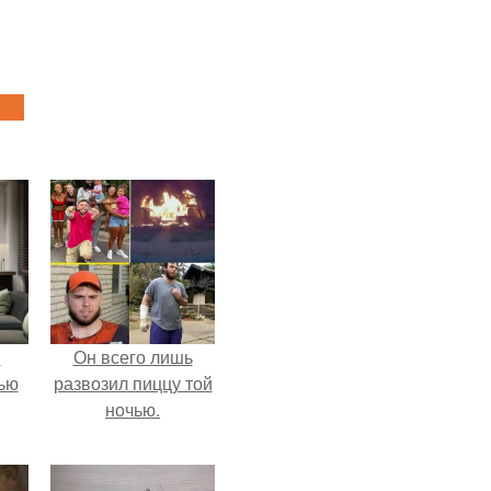
и
Он всего лишь
ью
развозил пиццу той
ночью.