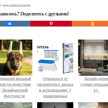
и:
виды ремонта квартир
авилось? Поделитесь с друзьями!
ермания мощный
Отказаться от
Дизайн кухн
дар по индустрии
неприятного запаха
студии площад
"Дизайнерской
в холодильнике: 7
21.
Жестокости
проверенных
нанесла".
способов