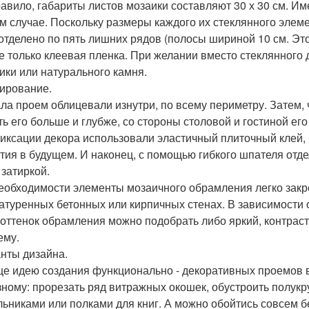
равило, габариты листов мозаики составляют 30 х 30 см. Им
м случае. Поскольку размеры каждого их стеклянного элеме
отделено по пять лишних рядов (полосы шириной 10 см. Это
е только клеевая пленка. При желании вместо стеклянного 
ики или натурального камня.
ирование.
ла проем облицевали изнутри, по всему периметру. Затем, 
ть его больше и глубже, со стороны столовой и гостиной его
иксации декора использовали эластичный плиточный клей
тия в будущем. И наконец, с помощью гибкого шпателя от
 затиркой.
еобходимости элементы мозаичного обрамления легко закре
атуренных бетонных или кирпичных стенах. В зависимости 
 оттенок обрамления можно подобрать либо яркий, контра
ему.
нты дизайна.
е идею создания функционально - декоративных проемов 
зному: прорезать ряд витражных окошек, обустроить полук
льниками или полками для книг. А можно обойтись совсем б