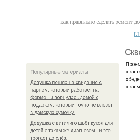
как правильно сделать ремонт до
г
Скв
Проем
прост
Популярные материалы
обеде
Девушка пошла на свидание с
просм
парнем, который работает на
ферме - и вернулась домой с
подарком, который точно не влезет
в дамскую сумочку.
Дедушка с витилиго шьёт кукол для
детей с таким же диагнозом - и это
трогает до слёз.