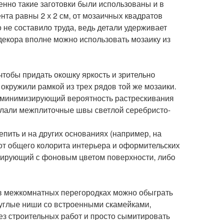
енно такие заготовки были использованы и в
нта равны 2 х 2 см, от мозаичных квадратов
 не составило труда, ведь детали удерживает
декора вполне можно использовать мозаику из
чтобы придать окошку яркость и зрительно
 окружили рамкой из трех рядов той же мозаики.
, минимизирующий вероятность растрескивания
делали межплиточные швы светлой серебристо-
пить и на других основаниях (например, на
от общего колорита интерьера и оформительских
стирующий с фоновым цветом поверхности, либо
в межкомнатных перегородках можно обыграть
руглые ниши со встроенными скамейками,
ез строительных работ и просто сымитировать