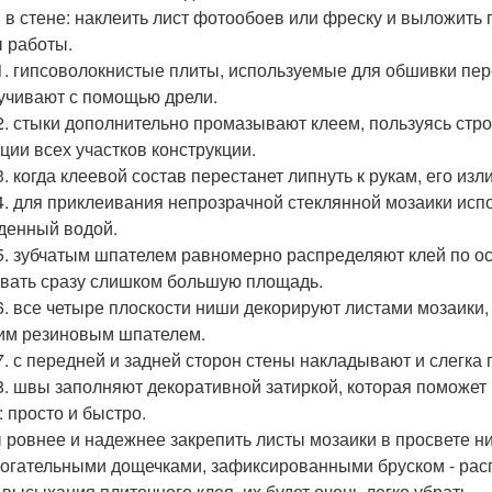
 в стене: наклеить лист фотообоев или фреску и выложить 
 работы.
1. гипсоволокнистые плиты, используемые для обшивки пер
учивают с помощью дрели.
2. стыки дополнительно промазывают клеем, пользуясь стр
ции всех участков конструкции.
3. когда клеевой состав перестанет липнуть к рукам, его из
4. для приклеивания непрозрачной стеклянной мозаики ис
денный водой.
5. зубчатым шпателем равномерно распределяют клей по ос
вать сразу слишком большую площадь.
6. все четыре плоскости ниши декорируют листами мозаики
им резиновым шпателем.
7. с передней и задней сторон стены накладывают и слегк
8. швы заполняют декоративной затиркой, которая поможет 
: просто и быстро.
 ровнее и надежнее закрепить листы мозаики в просвете н
огательными дощечками, зафиксированными бруском - рас
 высыхания плиточного клея, их будет очень легко убрать.