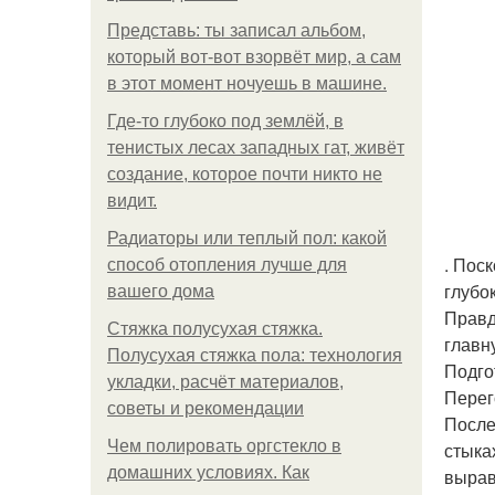
Представь: ты записал альбом,
который вот-вот взорвёт мир, а сам
в этот момент ночуешь в машине.
Где-то глубоко под землёй, в
тенистых лесах западных гат, живёт
создание, которое почти никто не
видит.
Радиаторы или теплый пол: какой
. Пос
способ отопления лучше для
глубо
вашего дома
Правд
Стяжка полусухая стяжка.
главн
Полусухая стяжка пола: технология
Подго
укладки, расчёт материалов,
Перег
советы и рекомендации
После
Чем полировать оргстекло в
стыка
домашних условиях. Как
вырав