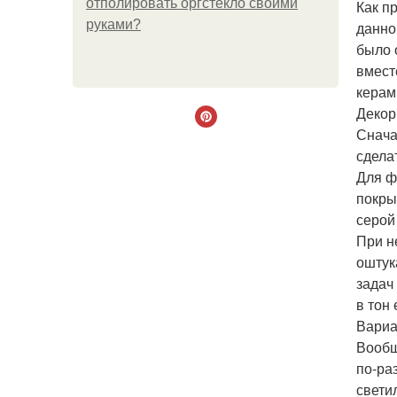
отполировать оргстекло своими
Как п
руками?
данно
было 
вмест
керам
Декор
Снача
сдела
Для ф
покры
серой
При н
оштук
задач
в тон 
Вариа
Вообщ
по-ра
свети