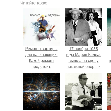
Читайте также
Ремонт квартиры
17 ноября 1955
для начинающих.
года Мария Каллас
Какой ремонт
вышла на сцену
п
предстоит:
чикагской оперы и
косметический или
сорвала овации.
капитальный