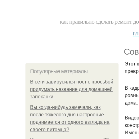
как правильно сделать ремонт до
г
Сов
Этот 
превр
Популярные материалы
В сети завирусился пост с просьбой
В кад
придумать название для домашней
ровны
запеканки.
дома,
Вы когда-нибудь замечали, как
после тяжелого дня настроение
Видео
поднимается от одного взгляда на
конст
своего питомца?
Именн