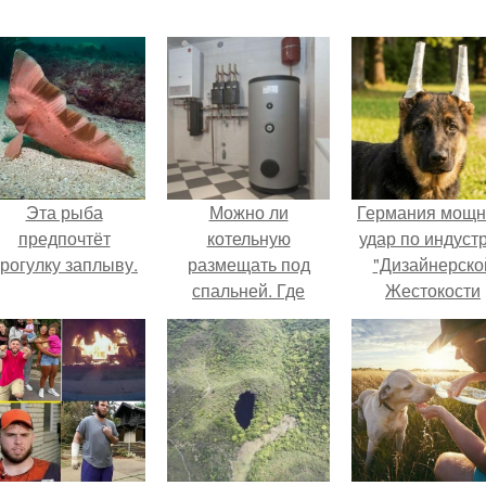
Эта рыба
Можно ли
Германия мощ
предпочтёт
котельную
удар по индуст
рогулку заплыву.
размещать под
"Дизайнерско
спальней. Где
Жестокости
можно, а где нельзя
нанесла".
размещать газовый
отопительный котел