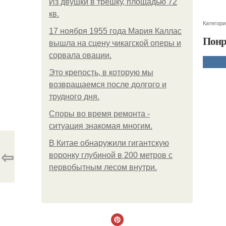
Из двушки в трешку, площадью 72
кв.
Категори
17 ноября 1955 года Мария Каллас
Понр
вышла на сцену чикагской оперы и
сорвала овации.
Это крепость, в которую мы
возвращаемся после долгого и
трудного дня.
Споры во время ремонта -
ситуация знакомая многим.
В Китaе обнаружили гигaнтскую
⇦
воронку глубиной в 200 метров с
первобытным лесом внутри.