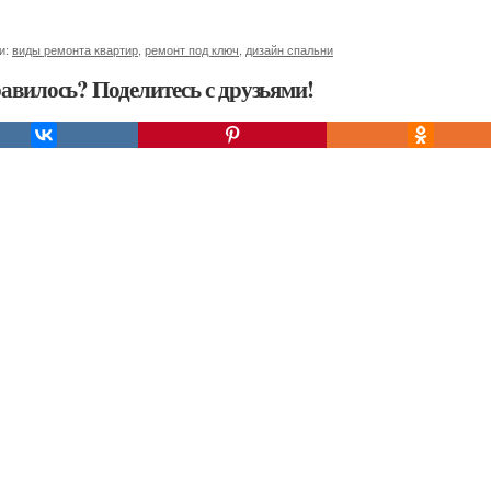
и:
виды ремонта квартир
,
ремонт под ключ
,
дизайн спальни
авилось? Поделитесь с друзьями!