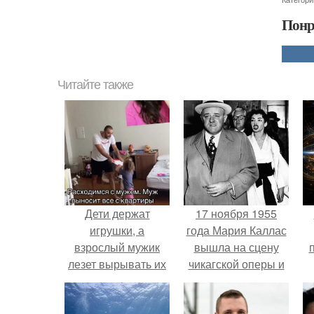
Понр
Читайте также
Дети держат
17 ноября 1955
игрушки, а
года Мария Каллас
взрослый мужик
вышла на сцену
лезет вырывать их
чикагской оперы и
из рук и орёт, чтобы
сорвала овации.
"всё Отдали".