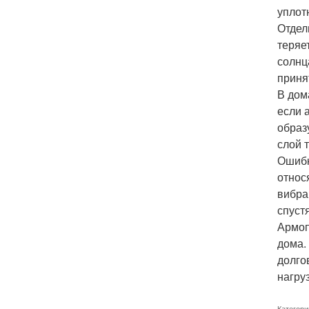
уплот
Отдел
теряе
солнц
приня
В дом
если 
образ
слой 
Ошибк
относ
вибра
спуст
Армоп
дома.
долго
нагру
Категори