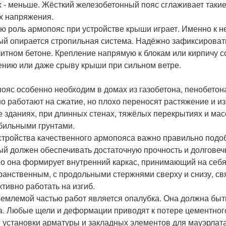
х - меньше. Жёсткий железобетонный пояс сглаживает такие
х напряжения.
ю роль армопояс при устройстве крыши играет. Именно к не
ый опирается стропильная система. Надёжно зафиксировать
итном бетоне. Крепление напрямую к блокам или кирпичу с
нию или даже срыву крыши при сильном ветре.
ояс особенно необходим в домах из газобетона, пенобетон
о работают на сжатие, но плохо переносят растяжение и из
 зданиях, при длинных стенах, тяжёлых перекрытиях и масс
бильными грунтами.
стройства качественного армопояса важно правильно подоб
ый должен обеспечивать достаточную прочность и долговечн
о она формирует внутренний каркас, принимающий на себя
ранственным, с продольными стержнями сверху и снизу, св
тивно работать на изгиб.
емлемой частью работ является опалубка. Она должна быть
а. Любые щели и деформации приводят к потере цементного
 установки арматуры и закладных элементов для мауэрлата