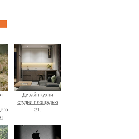
л
Дизайн кухни
студии площадью
щего
21.
от
н
же