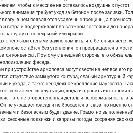
нением, чтобы в массиве не оставалось воздушных пустот.
ьного внимания требует уход за бетоном после заливки. Тол
т влагу, в нём появляются усадочные трещины, а прочност
а и ветра и поддерживают во влажном состоянии до набора 
ть нагрузку от перекрытий или крыши.
ах с тёплыми стенами важно помнить, что бетон является 
армопояс остаётся без утепления, он превращается в мостик
уется конденсат. Поэтому с внешней стороны его обязател
теплоизоляции фасада.
и при устройстве армопояса могут свести на нет все его 
ятся отсутствие замкнутого контура, слабый арматурный кар
ции и ухода, а также ненадёжное крепление мауэрлата. Так
я несколько лет эксплуатации, когда исправить их становитс
ояс - это не второстепенная деталь и не формальность, а
 Он не украшает фасад и не бросается в глаза, но именно от
вечным и безопасным будет здание. Грамотно выполненный
зки, сезонные подвижки и капризы погоды, сохраняя свою ф
и:
виды ремонта квартир
,
квартира после ремонта
,
хороший ремонт квартир