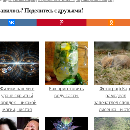
авилось? Поделитесь с друзьями!
Физики нашли в
Как приготовить
Фотограф Кар
удаче скрытый
воду сасси.
рамсделл
порядок - никакой
запечатлел спя
магии, чистая
лисёнка - и эт
квантовая
кадр способе
механика.
растопить да