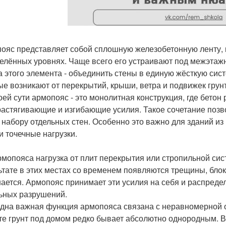
ояс представляет собой сплошную железобетонную ленту, к
елённых уровнях. Чаще всего его устраивают под межэтаж
а этого элемента - объединить стены в единую жёсткую сис
ые возникают от перекрытий, крыши, ветра и подвижек грун
оей сути армопояс - это монолитная конструкция, где бетон
растягивающие и изгибающие усилия. Такое сочетание позво
к набору отдельных стен. Особенно это важно для зданий и
и точечные нагрузки.
рмопояса нагрузка от плит перекрытия или стропильной сис
ьтате в этих местах со временем появляются трещины, блок
ается. Армопояс принимает эти усилия на себя и распредел
ьных разрушений.
дна важная функция армопояса связана с неравномерной 
те грунт под домом редко бывает абсолютно однородным. В 