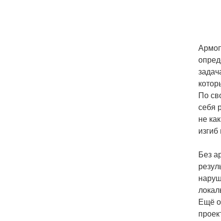
Армоп
опред
задач
котор
По св
себя 
не ка
изгиб 
Без а
резул
наруш
локал
Ещё о
проек