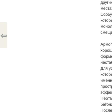
други
места
Особу
котор
монол
смеще
⇦
Армоп
хорош
форме
неста
Для у
котор
именн
прост
эффек
Неотъ
бетон
После