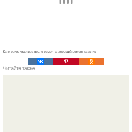
Категории:
квартира после ремонта
,
хороший ремонт квартир
Читайте также
Сколько нужно рулонов обоев на комнату 20 кв м.
Рассчитаем рулоны обоев