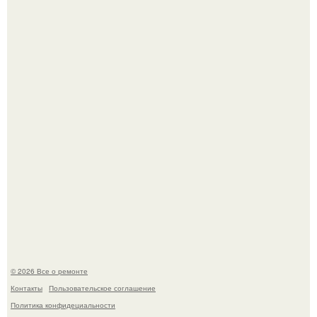
Сентябрь 1970 года.
Он всего лишь развозил пиццу той ночью.
© 2026 Все о ремонте
Контакты
Пользовательское соглашение
Политика конфидециальности