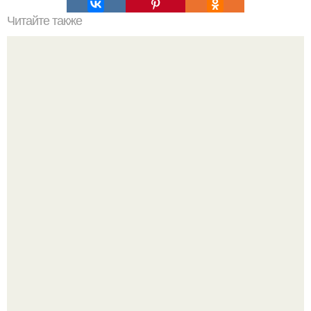
Читайте также
Пошаговая инструкция кладки барбекю из кирпича.
Эта рыба предпочтёт прогулку заплыву.