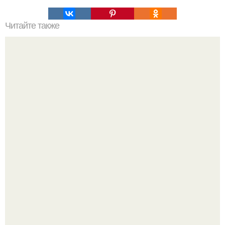
Читайте также
Архитектурные малые формы из дерева. Малые
архитектурные формы — классификация, назначение и
основные виды (60 фото)