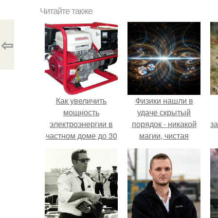
Читайте также
⇦
Как увеличить
Физики нашли в
мощность
удаче скрытый
электроэнергии в
порядок - никакой
з
частном доме до 30
магии, чистая
квт. Как
квантовая
производится
механика.
увеличение
мощности
электроэнергии для
частных домов