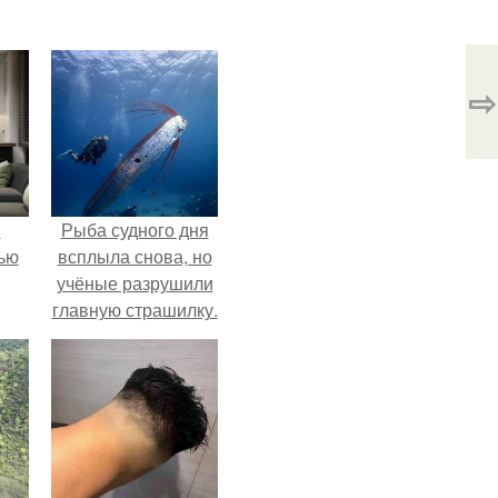
⇨
и
Рыба судного дня
ью
всплыла снова, но
учёные разрушили
главную страшилку.