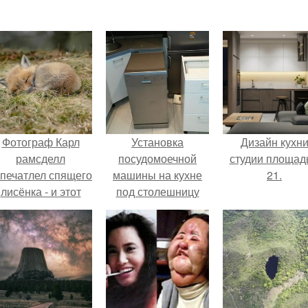
Фотограф Карл
Установка
Дизайн кухн
рамсделл
посудомоечной
студии площад
апечатлел спящего
машины на кухне
21.
лисёнка - и этот
под столешницу
кадр способен
самостоятельно.
растопить даже
Установка
самое суровое
встраиваемой
сердце.
посудомоечной
машины под
столешницу –
способы решения