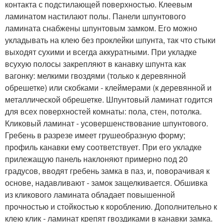
контакта с подстилающей поверхностью. Клеевым
ламинатом настилают полы. Панели шпунтового
ламината снабжены шпунтовым замком. Его можно
укладывать на клею без проклейки шпунта, так что стыки
выходят сухими и всегда аккуратными. При укладке
всухую полосы закрепляют в канавку шпунта как
вагонку: мелкими гвоздями (только к деревянной
обрешетке) или скобками - клеймерами (к деревянной и
металлической обрешетке. Шпунтовый ламинат годится
для всех поверхностей комнаты: пола, стен, потолка.
Кликовый ламинат - усовершенствование шпунтового.
Гребень в разрезе имеет грушеобразную форму;
профиль канавки ему соответствует. При его укладке
прилежащую панель наклоняют примерно под 20
градусов, вводят гребень замка в паз, и, поворачивая к
основе, надавливают - замок защелкивается. Обшивка
из кликового ламината обладает повышенной
прочностью и стойкостью к короблению. Дополнительно к
клею клик - ламинат крепят гвоздиками в канавки замка.