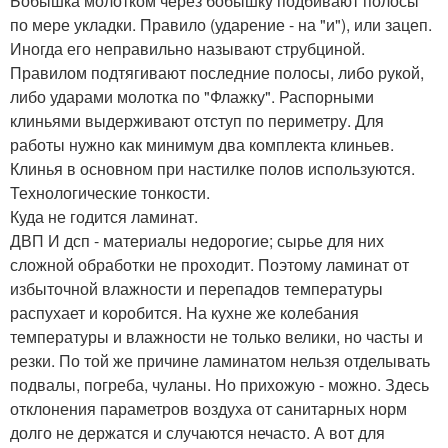
Бобышка молотком через бобышку подбивают полосы
по мере укладки. Правило (ударение - на "и"), или зацеп.
Иногда его неправильно называют струбциной.
Правилом подтягивают последние полосы, либо рукой,
либо ударами молотка по "Флажку". Распорными
клиньями выдерживают отступ по периметру. Для
работы нужно как минимум два комплекта клиньев.
Клинья в основном при настилке полов используются.
Технологические тонкости.
Куда не годится ламинат.
ДВП И дсп - материалы недорогие; сырье для них
сложной обработки не проходит. Поэтому ламинат от
избыточной влажности и перепадов температуры
распухает и коробится. На кухне же колебания
температуры и влажности не только велики, но часты и
резки. По той же причине ламинатом нельзя отделывать
подвалы, погреба, чуланы. Но прихожую - можно. Здесь
отклонения параметров воздуха от санитарных норм
долго не держатся и случаются нечасто. А вот для