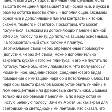
панели всего двух видов: длинные (или цельные, если
высота помещения превышает 3 м) - основные, и куски в
размер остатка высоты стены - дополняющие. Возьмем
основные и дополняющие панели контрастных тонов,
скажем, темного и светлого. Посмотрим, что может
получиться: выложим из дополняющих панелей длиной
60-80 см полосу по низу; до потолка зашьем основными.
На горизонтальный стык положим плинтус.
Вертикальные стыки через определенные промежутки
(допустим, через 3-4 стыка) можно дополнительно
закрепить кусками того же плинтуса, и его же пустить по
потолку, также обшитому ламинатом. Что получилось?
Романтичное, медиевистское (средневекового вида)
помещение с имитацией нервюр и потолочных балок. На
нервюры вместо факелов можно установить линейные
люминесцентные или фреоновые светильники. Зашьем
только низ основными панелями, а по верху оставим
чистую беленую полосу. Зачем? А хотя бы как экран для
светодизайна светодиодными лентами. Кто сказал, что