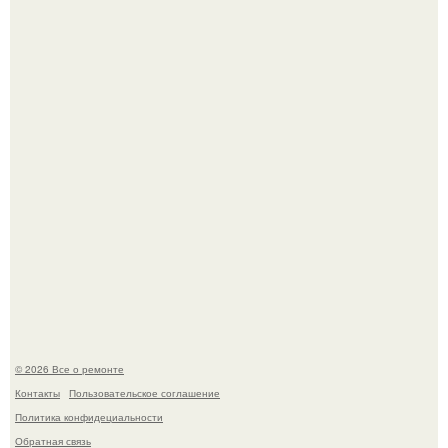
Представьте, как выглядит мир глазами пчелы или
бабочки.
В Китaе обнаружили гигaнтскую воронку глубиной в 200
метров с первобытным лесом внутри.
© 2026 Все о ремонте
Контакты
Пользовательское соглашение
Политика конфидециальности
Обратная связь