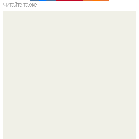
Читайте также
Какие обои под покраску выбрать.
Зумеры окончательно доставку в отдельный вид
искусства превратили.