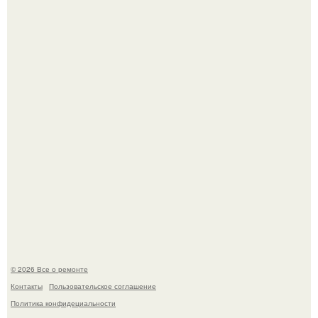
Бывают ошибки, которые обходятся в целое состояние.
История, от которой мороз по коже: корейская модель
настолько увлеклась пластикой, что вколола себе в лицо
кулинарное масло.
© 2026 Все о ремонте
Контакты
Пользовательское соглашение
Политика конфидециальности