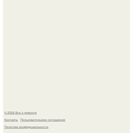
Вы когда-нибудь замечали, как после тяжелого дня
настроение поднимается от одного взгляда на своего
питомца?
Мир моды, кажется, перевернулся.
© 2026 Все о ремонте
Контакты
Пользовательское соглашение
Политика конфидециальности