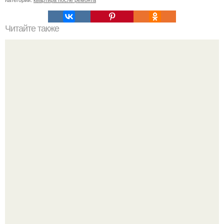
Читайте также
Подвал в ландшафтном дизайне. Погреб на даче:
подробное описание популярных проектов. 70 фото
лучших идей