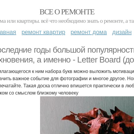
ВСЕ О РЕМОНТЕ
ма или квартиры. всё что необходимо знать о ремонте, а
лавная
ремонт квартир
ремонт дома
дизайн
оследние годы большой популярност
хновения, а именно - Letter Board (до
илагающегося к ним набора букв можно выложить мотиваци
ачить важное событие для фотографии и многое другое. Н
печатайте. Такая доска отлично впишется практически в лю
ком со смыслом близкому человеку