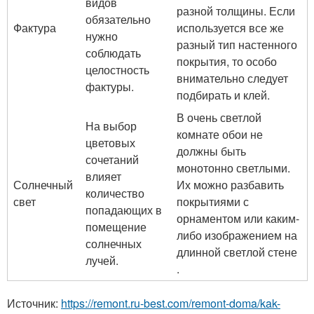
видов
разной толщины. Если
обязательно
Фактура
используется все же
нужно
разный тип настенного
соблюдать
покрытия, то особо
целостность
внимательно следует
фактуры.
подбирать и клей.
В очень светлой
На выбор
комнате обои не
цветовых
должны быть
сочетаний
монотонно светлыми.
влияет
Солнечный
Их можно разбавить
количество
свет
покрытиями с
попадающих в
орнаментом или каким-
помещение
либо изображением на
солнечных
длинной светлой стене
лучей.
.
Источник:
https://remont.ru-best.com/remont-doma/kak-