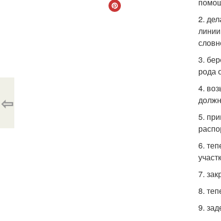
помощ
2. де
линии
словн
3. бе
рода 
4. во
⇦
должн
5. пр
распо
6. те
участк
7. за
8. те
9. за