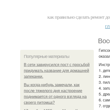
как правильно сделать ремонт до
г
Вос
Гипсо
оказа
Популярные материалы
Инстр
В сети завирусился пост с просьбой
1. дет
придумать название для домашней
2. ли
запеканки.
3. пи
Вы когда-нибудь замечали, как
4. зап
после тяжелого дня настроение
5. др
поднимается от одного взгляда на
6. са
своего питомца?
7. от