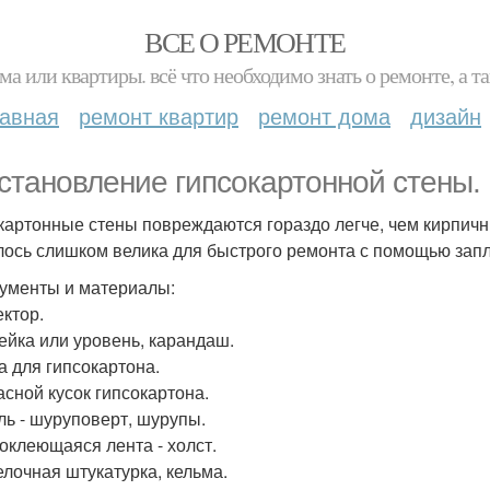
ВСЕ О РЕМОНТЕ
ма или квартиры. всё что необходимо знать о ремонте, а
лавная
ремонт квартир
ремонт дома
дизайн
становление гипсокартонной стены.
картонные стены повреждаются гораздо легче, чем кирпичн
лось слишком велика для быстрого ремонта с помощью запла
ументы и материалы:
ектор.
нейка или уровень, карандаш.
ла для гипсокартона.
асной кусок гипсокартона.
ель - шуруповерт, шурупы.
моклеющаяся лента - холст.
делочная штукатурка, кельма.