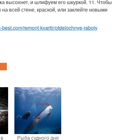
ка высохнет, и шлифуем его шкуркой. 11. Чтобы
 на всей стене, краской, или заклейте новыми
ru-best.com/remont-kvartir/otdelochnye-raboty
 в
Рыба судного дня