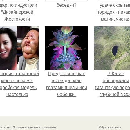
дар по индустрии
беседки?
удаче скрыты
"Дизайнерской
порядок - ника
Жестокости
магии, чиста
нанесла".
квантовая
механика.
тория, от которой
Представьте, как
В Китaе
мороз по коже:
выглядит мир
обнаружили
корейская модель
глазами пчелы или
гигaнтскую воро
настолько
бабочки.
глубиной в 20
увлеклась
метров с
пластикой, что
первобытны
вколола себе в
лесом внутри
лицо кулинарное
онтакты
Пользовательское соглашение
Обратная связь
масло.