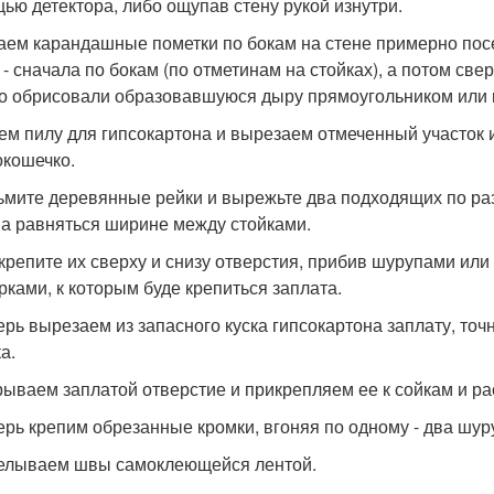
ью детектора, либо ощупав стену рукой изнутри.
лаем карандашные пометки по бокам на стене примерно пос
 - сначала по бокам (по отметинам на стойках), а потом све
о обрисовали образовавшуюся дыру прямоугольником или 
рем пилу для гипсокартона и вырезаем отмеченный участок и
окошечко.
зьмите деревянные рейки и вырежьте два подходящих по ра
а равняться ширине между стойками.
икрепите их сверху и снизу отверстия, прибив шурупами или 
рками, к которым буде крепиться заплата.
перь вырезаем из запасного куска гипсокартона заплату, т
а.
крываем заплатой отверстие и прикрепляем ее к сойкам и р
перь крепим обрезанные кромки, вгоняя по одному - два шур
делываем швы самоклеющейся лентой.