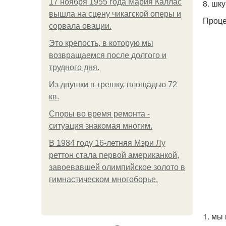
17 ноября 1955 года Мария Каллас
8. шку
вышла на сцену чикагской оперы и
Проце
сорвала овации.
Это крепость, в которую мы
возвращаемся после долгого и
трудного дня.
Из двушки в трешку, площадью 72
кв.
Споры во время ремонта -
ситуация знакомая многим.
В 1984 году 16-летняя Мэри Лу
реттон стала первой американкой,
завоевавшей олимпийское золото в
гимнастическом многоборье.
1. мы