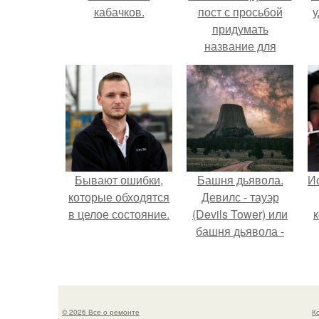
кабачков.
пост с просьбой
у
придумать
название для
домашней
запеканки.
Бывают ошибки,
Башня дьявола.
Ис
которые обходятся
Девилс - тауэр
в целое состояние.
(Devils Tower) или
башня дьявола -
монолит
вулканического
происхождения
высотой 1558 м над
© 2026 Все о ремонте
К
уровнем моря.