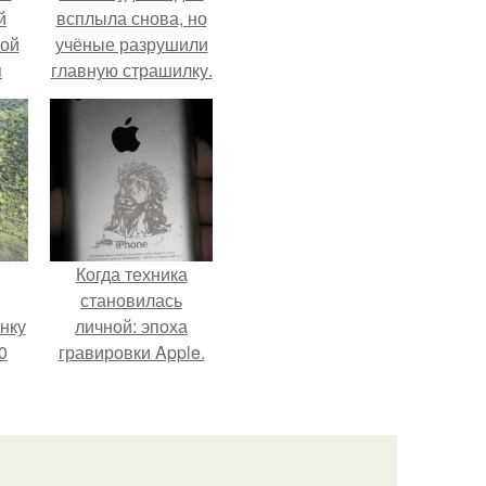
й
всплыла снова, но
кой
учёные разрушили
я
главную страшилку.
Когда техника
становилась
нку
личной: эпоха
0
гравировки Apple.
м
.