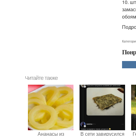
10. ш
замас
обоям
Подро
Категори
Понр
Читайте также
Ананасы из
В сети завирусился
Г