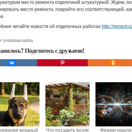
тукатурим место ремонта отделочной штукатуркой. Ждем, по
кировать место ремонта, покройте его соответствующей, как
и.
бнее читайте новости об отделочных работах
http://remont.
и:
отделочные работы
авилось? Поделитесь с друзьями!
ермания мощный
Что посадить возле
Физики нашли