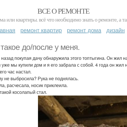
ВСЕ О РЕМОНТЕ
ма или квартиры. всё что необходимо знать о ремонте, а
лавная
ремонт квартир
ремонт дома
дизайн
 такое до/после у меня.
т назад покупая дачу обнаружила этого топтыгина. Он жил н
 уже мы купили дом и я его забрала с собой. 4 года он жил 
его час настал.
у не выбросила? Рука не поднялась.
а, расчесала, носик приклеила.
 такой косолапый стал.