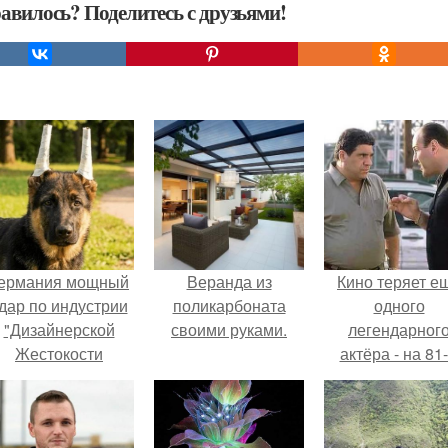
авилось? Поделитесь с друзьями!
ермания мощный
Веранда из
Кино теряет е
дар по индустрии
поликарбоната
одного
"Дизайнерской
своими руками.
легендарног
Жестокости
актёра - на 81
нанесла".
году жизни не с
Винсента пасто