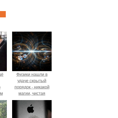
щё
Физики нашли в
удаче скрытый
о
порядок - никакой
-м
магии, чистая
тало
квантовая
ре.
механика.