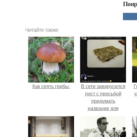
Понр
Читайте также
Как сеять грибы.
В сети завирусился
Г
пост с просьбой
у
придумать
название для
домашней
запеканки.