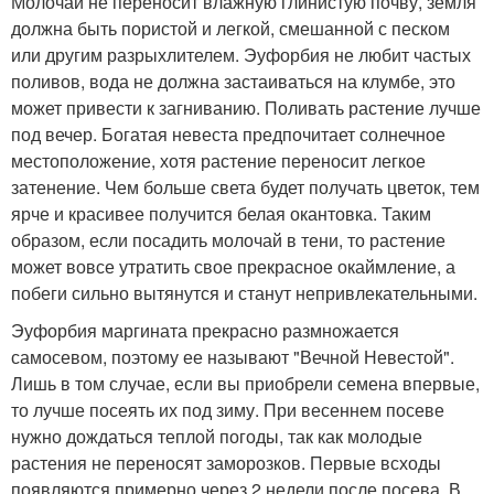
Молочай не переносит влажную глинистую почву, земля
должна быть пористой и легкой, смешанной с песком
или другим разрыхлителем. Эуфорбия не любит частых
поливов, вода не должна застаиваться на клумбе, это
может привести к загниванию. Поливать растение лучше
под вечер. Богатая невеста предпочитает солнечное
местоположение, хотя растение переносит легкое
затенение. Чем больше света будет получать цветок, тем
ярче и красивее получится белая окантовка. Таким
образом, если посадить молочай в тени, то растение
может вовсе утратить свое прекрасное окаймление, а
побеги сильно вытянутся и станут непривлекательными.
Эуфорбия маргината прекрасно размножается
самосевом, поэтому ее называют "Вечной Невестой".
Лишь в том случае, если вы приобрели семена впервые,
то лучше посеять их под зиму. При весеннем посеве
нужно дождаться теплой погоды, так как молодые
растения не переносят заморозков. Первые всходы
появляются примерно через 2 недели после посева. В