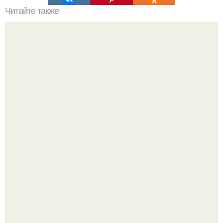
Читайте также
Оказывается вся эта красота состоит из отдельных плит
и составляется как пазл.
Зумеры окончательно доставку в отдельный вид
искусства превратили.