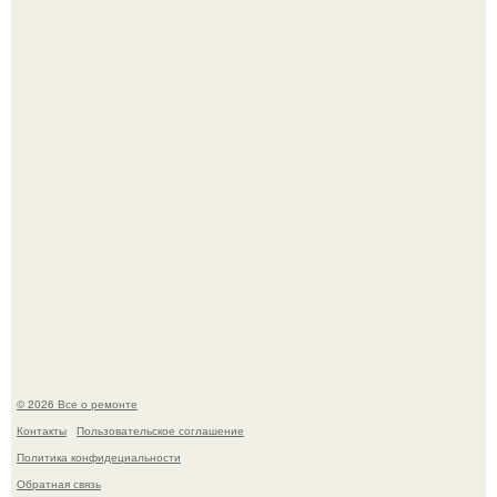
Мир моды, кажется, перевернулся.
В мексиканской тюрьме сьюдад-хуареса во время рейда
обнаружили необычного узника - лысого сфинкса с
татуировками.
© 2026 Все о ремонте
Контакты
Пользовательское соглашение
Политика конфидециальности
Обратная связь