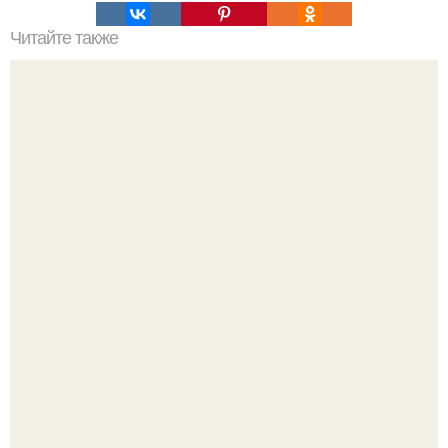
Читайте также
Как вырастить шикарные хризантемы?
Девушка пошла на свидание с парнем, который
работает на ферме - и вернулась домой с подарком,