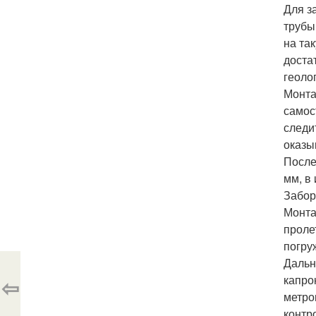
Для з
трубы
на та
доста
геоло
Монта
самос
следи
оказы
После
мм, в
Забор
Монта
проле
погру
Дальн
капро
⇦
метро
контр