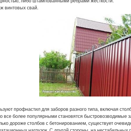
фностью, либо штампованными ребрами жесткости.
ж винтовых свай.
ьзуют профнастил для заборов разного типа, включая стол
о все более популярными становятся быстровозводимые за
лько дороже столбов с бетонированием, существует очевид
уатационных нагрузок. С другой стороны, на нестабильных 