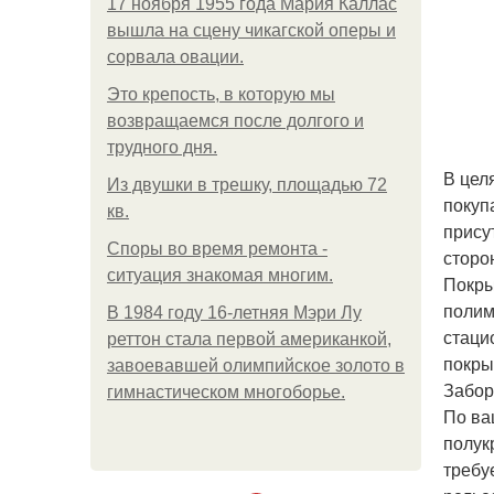
17 ноября 1955 года Мария Каллас
вышла на сцену чикагской оперы и
сорвала овации.
Это крепость, в которую мы
возвращаемся после долгого и
трудного дня.
В цел
Из двушки в трешку, площадью 72
покуп
кв.
прису
Споры во время ремонта -
сторо
ситуация знакомая многим.
Покры
полим
В 1984 году 16-летняя Мэри Лу
стаци
реттон стала первой американкой,
покры
завоевавшей олимпийское золото в
Забор
гимнастическом многоборье.
По ва
полук
требу