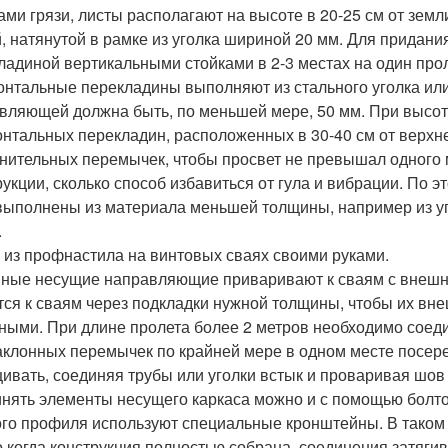
ами грязи, листы располагают на высоте в 20-25 см от зем
й, натянутой в рамке из уголка шириной 20 мм. Для придан
ладиной вертикальными стойками в 2-3 местах на один прол
онтальные перекладины выполняют из стального уголка ил
вляющей должна быть, по меньшей мере, 50 мм. При высоте 
онтальных перекладин, расположенных в 30-40 см от верхне
нительных перемычек, чтобы просвет не превышал одного м
рукции, сколько способ избавиться от гула и вибрации. По
выполнены из материала меньшей толщины, например из уго
.
 из профнастила на винтовых сваях своими руками.
ные несущие направляющие приваривают к сваям с внешн
тся к сваям через подкладки нужной толщины, чтобы их вн
ными. При длине пролета более 2 метров необходимо сое
аклонных перемычек по крайней мере в одном месте посер
ивать, соединяя трубы или уголки встык и проваривая шов 
нять элементы несущего каркаса можно и с помощью болто
ого профиля используют специальные кронштейны. В таком 
о когда конструкция полностью собрана, соединения затяги