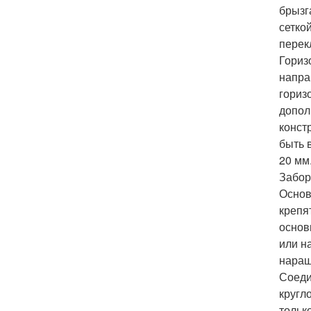
брызг
сетко
перек
Гориз
напра
гориз
допол
конст
быть 
20 мм
Забор
Основ
крепя
основ
или н
наращ
Соеди
кругл
тольк