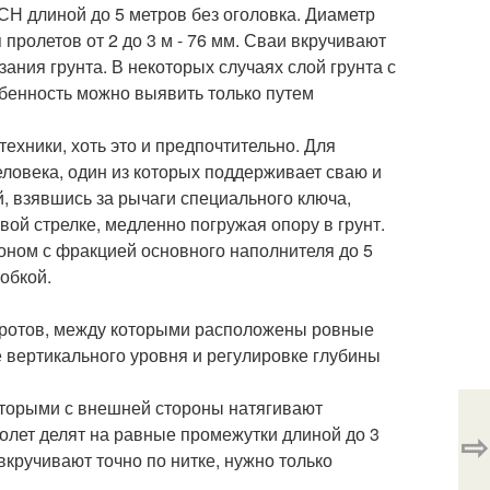
Н длиной до 5 метров без оголовка. Диаметр
 пролетов от 2 до 3 м - 76 мм. Сваи вкручивают
ания грунта. В некоторых случаях слой грунта с
бенность можно выявить только путем
ехники, хоть это и предпочтительно. Для
еловека, один из которых поддерживает сваю и
, взявшись за рычаги специального ключа,
ой стрелке, медленно погружая опору в грунт.
тоном с фракцией основного наполнителя до 5
обкой.
воротов, между которыми расположены ровные
 вертикального уровня и регулировке глубины
оторыми с внешней стороны натягивают
Пролет делят на равные промежутки длиной до 3
⇨
кручивают точно по нитке, нужно только