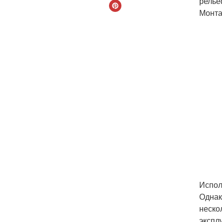
релье
Монта
Испол
Однак
неско
экспл