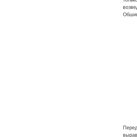
возве
Обшив
Перед
вырав