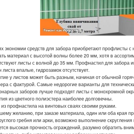
ях экономии средств для забора приобретают профлисты с
ать материал с высотой волны более 20 мм, хотя в ассорт
тствуют листы с волной до 35 мм. Профнастил для забора и
н листа впалые, гидрозамок отсутствует.
тие у листов может быть разным, начиная от обычной горя
ера с фактурой. Самые недорогие варианты для техническ
онарных заборов лучше подходят листы с монохромной окр
тия из цветного полиэстера наиболее долговечны.
 из профнастила на винтовых сваях своими руками.
шему желанию, при заказе материала, один или оба края п
руглого гребня или арки, возможно выполнение скругления 
ется высокая прочность ограждений, разумно обратить вни