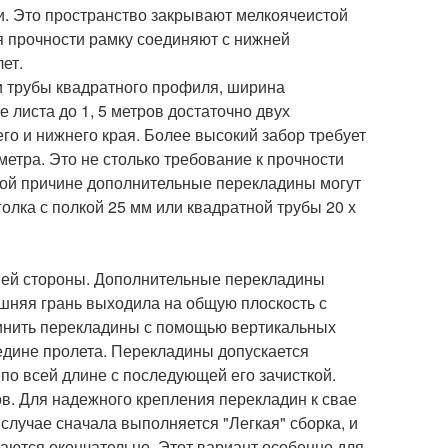
ли. Это пространство закрывают мелкоячеистой
ия прочности рамку соединяют с нижней
ет.
и трубы квадратного профиля, ширина
листа до 1, 5 метров достаточно двух
го и нижнего края. Более высокий забор требует
етра. Это не столько требование к прочности
 этой причине дополнительные перекладины могут
лка с полкой 25 мм или квадратной трубы 20 х
ей стороны. Дополнительные перекладины
ешняя грань выходила на общую плоскость с
динить перекладины с помощью вертикальных
едине пролета. Перекладины допускается
по всей длине с последующей его зачисткой.
в. Для надежного крепления перекладин к свае
случае сначала выполняется "Легкая" сборка, и
ваются окончательно. Этот вариант особенно для