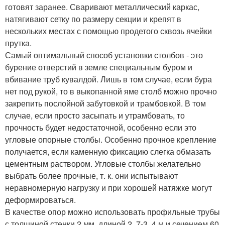
готовят заранее. Сваривают металлический каркас,
натягивают сетку по размеру секции и крепят в
нескольких местах с помощью продетого сквозь ячейки
прутка.
Самый оптимальный способ установки столбов - это
бурение отверстий в земле специальным буром и
вбивание труб кувалдой. Лишь в том случае, если бура
нет под рукой, то в выкопанной яме столб можно прочно
закрепить послойной забутовкой и трамбовкой. В том
случае, если просто засыпать и утрамбовать, то
прочность будет недостаточной, особенно если это
угловые опорные столбы. Особенно прочное крепление
получается, если каменную фиксацию слегка обмазать
цементным раствором. Угловые столбы желательно
выбрать более прочные, т. к. они испытывают
неравномерную нагрузку и при хорошей натяжке могут
деформироваться.
В качестве опор можно использовать профильные трубы
с толщиной стенки 2 мм, длиной 2, 7-3, 4 м и сечением 60