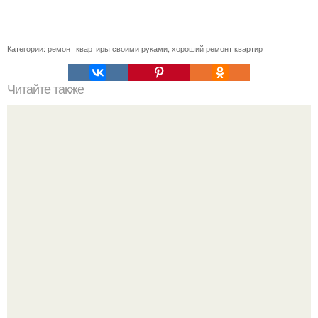
Категории:
ремонт квартиры своими руками
,
хороший ремонт квартир
Читайте также
Мы утепляем пол в загородном доме.