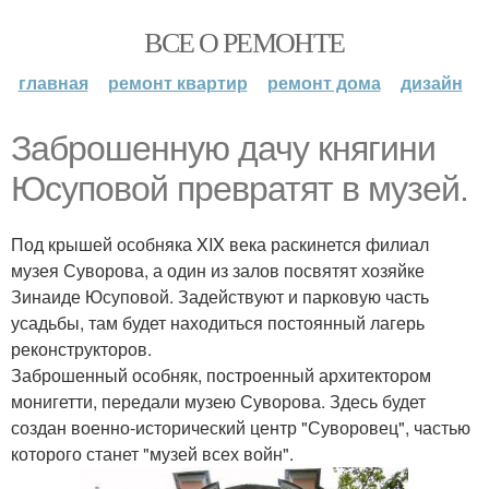
ВСЕ О РЕМОНТЕ
главная
ремонт квартир
ремонт дома
дизайн
Заброшенную дачу княгини
Юсуповой превратят в музей.
Под крышей особняка XIX века раскинется филиал
музея Суворова, а один из залов посвятят хозяйке
Зинаиде Юсуповой. Задействуют и парковую часть
усадьбы, там будет находиться постоянный лагерь
реконструкторов.
Заброшенный особняк, построенный архитектором
монигетти, передали музею Суворова. Здесь будет
создан военно-исторический центр "Суворовец", частью
которого станет "музей всех войн".