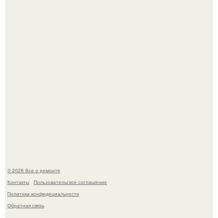
Apple.
Вы когда-нибудь замечали, как после тяжелого дня
настроение поднимается от одного взгляда на своего
питомца?
© 2026 Все о ремонте
Контакты
Пользовательское соглашение
Политика конфидециальности
Обратная связь