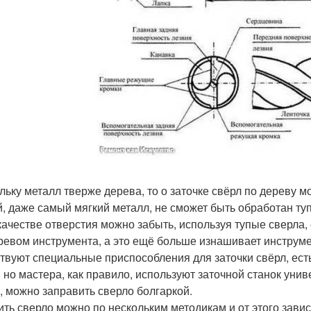
льку металл тверже дерева, то о заточке свёрл по дереву м
, даже самый мягкий металл, не сможет быть обработан ту
 качестве отверстия можно забыть, используя тупые сверла
ревом инструмента, а это ещё больше изнашивает инструм
твуют специальные приспособления для заточки свёрл, ест
, но мастера, как правило, используют заточной станок уни
, можно заправить сверло болгаркой.
ить сверло можно по нескольким методикам и от этого зави