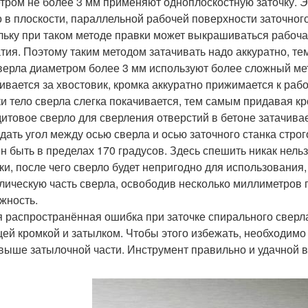
тром не более 3 мм применяют одноплоскостную заточку. Эт
о в плоскости, параллельной рабочей поверхности заточного
льку при таком методе правки может выкрашиваться рабоча
тия. Поэтому таким методом затачивать надо аккуратно, те
верла диаметром более 3 мм используют более сложный мето
ивается за хвостовик, кромка аккуратно прижимается к рабо
ки тело сверла слегка покачивается, тем самым придавая к
итовое сверло для сверления отверстий в бетоне затачива
дать угол между осью сверла и осью заточного станка строг
н быть в пределах 170 градусов. Здесь спешить никак нельз
ки, после чего сверло будет непригодно для использования
лическую часть сверла, освободив несколько миллиметров п
жность.
 распространённая ошибка при заточке спирального сверла
ей кромкой и затылком. Чтобы этого избежать, необходимо 
выше затылочной части. Инструмент правильно и удачной 