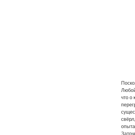
Поско
Любой
что о
перег
сущес
свёрл
опыта
Заточ