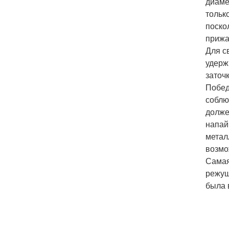
диаме
тольк
поско
прижа
Для с
удерж
заточ
Побед
соблю
долже
напай
метал
возмо
Самая
режущ
была 