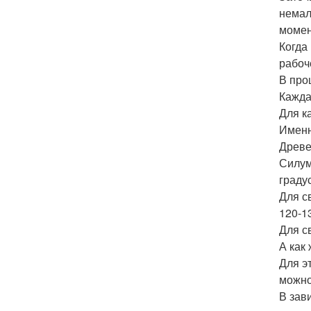
немал
момен
Когда
рабоч
В про
Кажда
Для к
Именн
Древе
Силум
градус
Для с
120-1
Для с
А как
Для э
можно
В зав