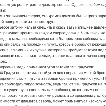
оважную роль играет и диаметр сверла. Однако в любом сл
ты:
 мы затачиваем сверло, его кромка должна быть строго пара
ей поверхности заточного круга;.
цессе заточки нельзя спешить и оказывать излишнее давлен
я режущая кромка на каждом сверле должна быть такой же 
аждого металла необходимо хотя бы примерно соблюдать сво
о опираясь на последний пункт,, которые образуют режущи
сина, алюминий и хрупкие материалы требуют заточки под у
иновые сплавы, магниевые, а также пластики отлично сверл
ов;.
верления меди применяют угол заточки 125 градусов;.
30 Градусов - оптимальный угол для сверления мягкой бронз
верления стали, чугуна и твёрдой бронзы применяют угол 11
 же соблюдать такую точность, ведь 120 от 118 градусов на 
того существуют специальные шаблоны, по которым сверяют 
 запросто изготовить своими руками, а со временем угол бу
исимости от диаметра сверла, может применяться несколько