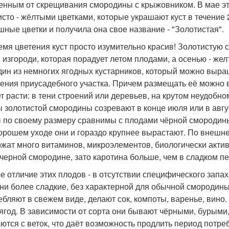
енным от скрещивания смородины с крыжовником. В мае э
исто - жёлтыми цветками, которые украшают куст в течение 
шные цветки и получила она свое название - "Золотистая".
емя цветения куст просто изумительно красив! Золотистую 
 изгороди, которая порадует летом плодами, а осенью - жел
дин из немногих ягодных кустарников, который можно выра
ения приусадебного участка. Причем размещать её можно в 
т расти: в тени строений или деревьев, на крутом неудобно
 золотистой смородины созревают в конце июля или в авгус
 по своему размеру сравнимы с плодами чёрной смородин
орошем уходе они и гораздо крупнее вырастают. По внешн
жат много витаминов, микроэлементов, биологически актив
 черной смородине, зато каротина больше, чем в сладком пе
е отличие этих плодов - в отсутствии специфического запа
они более сладкие, без характерной для обычной смородин
ебляют в свежем виде, делают сок, компоты, варенье, вино.
г ягод. В зависимости от сорта они бывают чёрными, бурыми
ются с веток, что даёт возможность продлить период потре