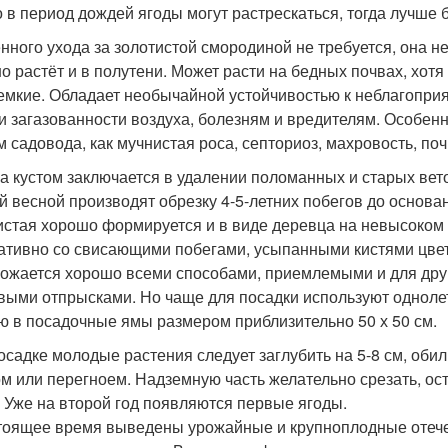
о в период дождей ягоды могут растрескаться, тогда лучше 
нного ухода за золотистой смородиной не требуется, она 
о растёт и в полутени. Может расти на бедных почвах, хот
емкие. Обладает необычайной устойчивостью к неблагоприя
и загазованности воздуха, болезням и вредителям. Особенно
м садовода, как мучнистая роса, септориоз, махровость, по
за кустом заключается в удалении поломанных и старых вето
й весной производят обрезку 4-5-летних побегов до основ
истая хорошо формируется и в виде деревца на невысоком 
ативно со свисающими побегами, усыпанными кистями цвето
ожается хорошо всеми способами, приемлемыми и для друг
выми отпрысками. Но чаще для посадки используют одноле
ю в посадочные ямы размером приблизительно 50 х 50 см.
осадке молодые растения следует заглубить на 5-8 см, оби
м или перегноем. Надземную часть желательно срезать, ос
. Уже на второй год появляются первые ягоды.
тоящее время выведены урожайные и крупноплодные отечес