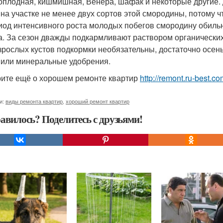
оплодная, кишмишная, Венера, шафак и некоторые другие.
 на участке не менее двух сортов этой смородины, потому 
иод интенсивного роста молодых побегов смородину обильн
а. За сезон дважды подкармливают раствором органически
зрослых кустов подкормки необязательны, достаточно осен
 или минеральные удобрения.
ите ещё о хорошем ремонте квартир
http://remont.ru-best.co
и:
виды ремонта квартир
,
хороший ремонт квартир
авилось? Поделитесь с друзьями!