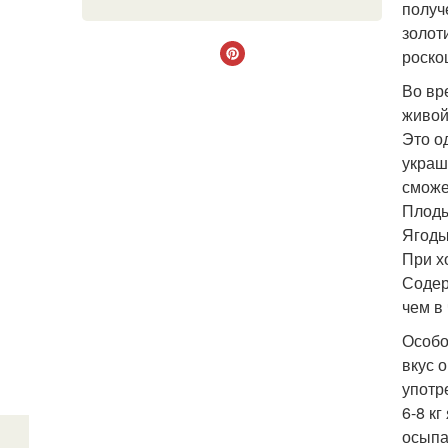
получ
золот
роско
Во вр
живой
Это о
украш
сможе
Плоды
Ягоды
При х
Содер
чем в
Особо
вкус 
употр
6-8 к
осыпа