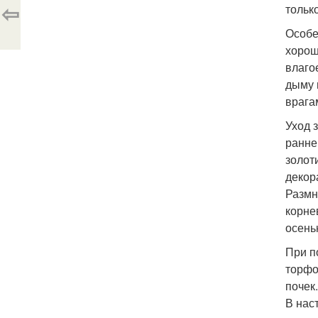
⇦
тольк
Особе
хорош
влаго
дыму 
врага
Уход 
ранне
золот
декор
Размн
корне
осень
При п
торфо
почек
В нас