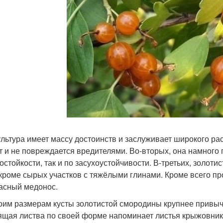
ультура имеет массу достоинств и заслуживает широкого ра
т и не повреждается вредителями. Во-вторых, она намного
остойкости, так и по засухоустойчивости. В-третьих, золот
 кроме сырых участков с тяжёлыми глинами. Кроме всего пр
асный медонос.
оим размерам кусты золотистой смородины крупнее привычн
ящая листва по своей форме напоминает листья крыжовника