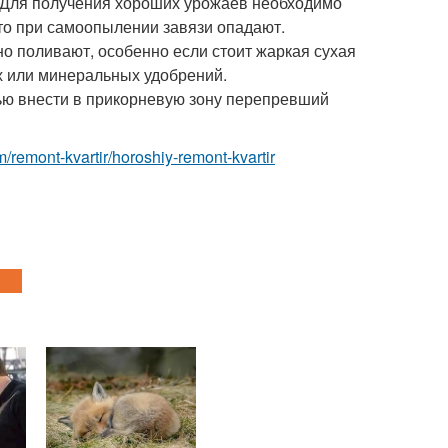
 Для получения хороших урожаев необходимо
что при самоопылении завязи опадают.
о поливают, особенно если стоит жаркая сухая
х или минеральных удобрений.
ью внести в прикорневую зону перепревший
m/remont-kvartir/horoshiy-remont-kvartir