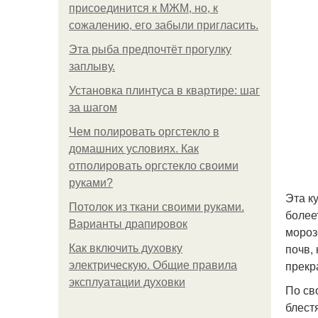
присоединится к МЖМ, но, к
сожалению, его забыли пригласить.
Эта рыба предпочтёт прогулку
заплыву.
Установка плинтуса в квартире: шаг
за шагом
Чем полировать оргстекло в
домашних условиях. Как
отполировать оргстекло своими
руками?
Эта к
Потолок из ткани своими руками.
более
Варианты драпировок
мороз
почв,
Как включить духовку
прекр
электрическую. Общие правила
эксплуатации духовки
По св
блест