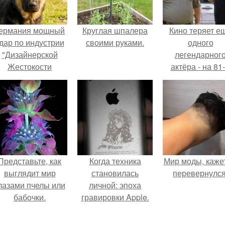
ермания мощный
Круглая шпалера
Кино теряет е
дар по индустрии
своими руками.
одного
"Дизайнерской
легендарног
Жестокости
актёра - на 81
нанесла".
году жизни не с
Винсента пасто
Представьте, как
Когда техника
Мир моды, кажет
выглядит мир
становилась
перевернулся
лазами пчелы или
личной: эпоха
бабочки.
гравировки Apple.