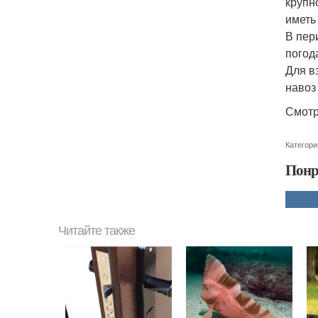
крупн
иметь
В пер
погод
Для в
навоз
Смотр
Категори
Понр
Читайте также