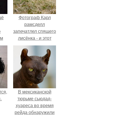
щё
Фотограф Карл
рамсделл
о
запечатлел спящего
-м
лисёнка - и этот
тало
кадр способен
ре.
растопить даже
самое суровое
сердце.
ся,
В мексиканской
.
тюрьме сьюдад-
хуареса во время
рейда обнаружили
необычного узника
- лысого сфинкса с