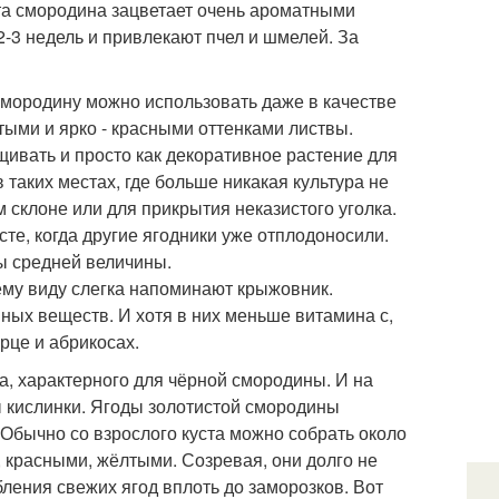
та смородина зацветает очень ароматными
2-3 недель и привлекают пчел и шмелей. За
смородину можно использовать даже в качестве
тыми и ярко - красными оттенками листвы.
щивать и просто как декоративное растение для
таких местах, где больше никакая культура не
м склоне или для прикрытия неказистого уголка.
те, когда другие ягодники уже отплодоносили.
ы средней величины.
ему виду слегка напоминают крыжовник.
ных веществ. И хотя в них меньше витамина с,
рце и абрикосах.
ха, характерного для чёрной смородины. И на
ы кислинки. Ягоды золотистой смородины
 Обычно со взрослого куста можно собрать около
, красными, жёлтыми. Созревая, они долго не
бления свежих ягод вплоть до заморозков. Вот