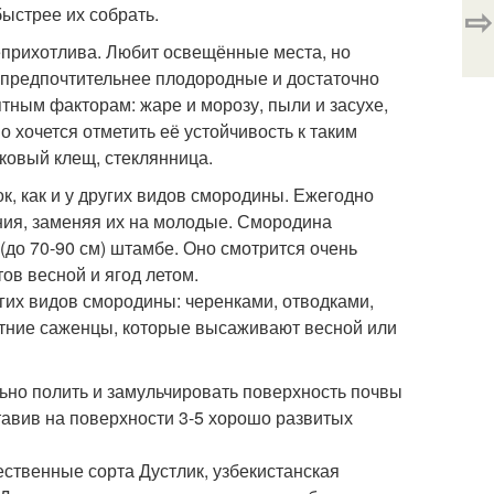
⇨
быстрее их собрать.
неприхотлива. Любит освещённые места, но
я предпочтительнее плодородные и достаточно
тным факторам: жаре и морозу, пыли и засухе,
 хочется отметить её устойчивость к таким
чковый клещ, стеклянница.
к, как и у других видов смородины. Ежегодно
ания, заменяя их на молодые. Смородина
(до 70-90 см) штамбе. Оно смотрится очень
в весной и ягод летом.
их видов смородины: черенками, отводками,
тние саженцы, которые высаживают весной или
льно полить и замульчировать поверхность почвы
тавив на поверхности 3-5 хорошо развитых
твенные сорта Дустлик, узбекистанская