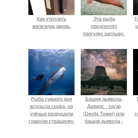
Как утеплить
Эта рыба
Г
железную дверь.
предпочтёт
у
прогулку заплыву.
Рыба судного дня
Башня дьявола.
всплыла снова, но
Девилс - тауэр
учёные разрушили
(Devils Tower) или
г
главную страшилку.
башня дьявола -
монолит
вулканического