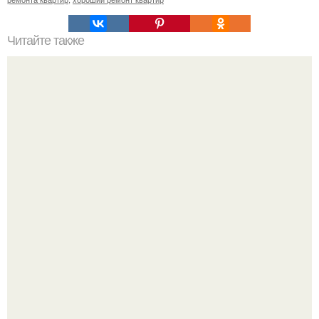
Читайте также
Ремонт ванной комнаты, все своими руками, в т. ч. и
тумба под раковину - чашу.