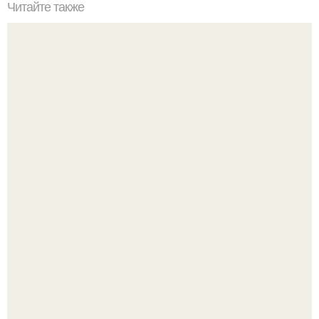
Читайте также
Как замаскировать место от старых петель.
Эта рыба предпочтёт прогулку заплыву.