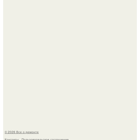
В мексиканской тюрьме сьюдад-хуареса во время рейда
обнаружили необычного узника - лысого сфинкса с
татуировками.
Два турецких волшебника, два разных поколения - и
одна общая страсть.
© 2026 Все о ремонте
Контакты
Пользовательское соглашение