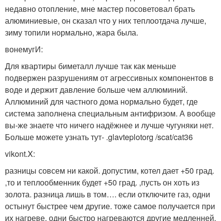
недавно отопление, мне мастер посоветовал брать
алюминиевые, он сказал что у них теплоотдача лучше,
зиму топили нормально, жара была.
вонемугИ:
Для квартиры биметалл лучше так как меньше
подвержен разрушениям от агрессивных компонентов в
воде и держит давление больше чем аллюминий.
Аллюминий для частного дома нормально будет, где
система заполнена специальным антифризом. А вообще
вы-же знаете что ничего надёжнее и лучше чугуняки нет.
Больше можете узнать тут- .glavteplotorg /scat/cat36
vikont.X:
разницы совсем ни какой. допустим, котел дает +50 град.
,то и теплообменник будет +50 град. ,пусть он хоть из
золота. разница лишь в том…. если отключите газ, одни
остынут быстрее чем другие. тоже самое получается при
их нагреве, одни быстро нагреваются другие медленней.