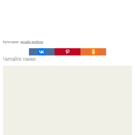
Категории:
дизайн мебели
Читайте также
Каркас пристройки к дому. Каркасная пристройка к дому